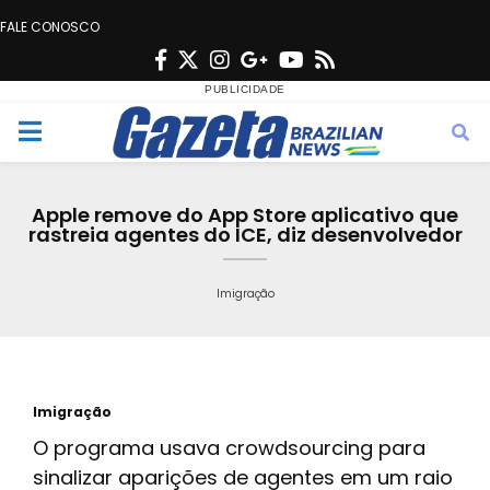
FALE CONOSCO
F
T
I
G
Y
R
a
w
n
o
o
s
c
i
s
o
u
s
M
e
t
t
g
t
e
b
t
a
l
u
Apple remove do App Store aplicativo que
o
e
g
e
b
rastreia agentes do ICE, diz desenvolvedor
n
o
r
r
e
k
a
Imigração
u
m
Imigração
O programa usava crowdsourcing para
sinalizar aparições de agentes em um raio