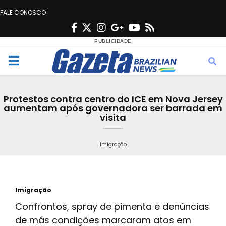
FALE CONOSCO
F
T
I
G
Y
R
a
w
n
o
o
s
c
i
s
o
u
s
M
e
t
t
g
t
e
b
t
a
l
u
Protestos contra centro do ICE em Nova Jersey
o
e
g
e
b
aumentam após governadora ser barrada em
n
visita
o
r
r
e
k
a
u
Imigração
m
Imigração
Confrontos, spray de pimenta e denúncias
de más condições marcaram atos em