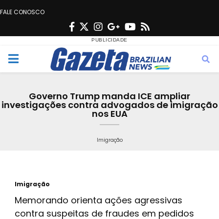
FALE CONOSCO
F
T
I
G
Y
R
a
w
n
o
o
s
c
i
s
o
u
s
M
e
t
t
g
t
e
b
t
a
l
u
Governo Trump manda ICE ampliar
o
e
g
e
b
investigações contra advogados de imigração
n
nos EUA
o
r
r
e
k
a
u
Imigração
m
Imigração
Memorando orienta ações agressivas
contra suspeitas de fraudes em pedidos