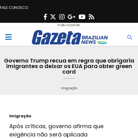
FALE CONOSCO
F
T
I
G
Y
R
a
w
n
o
o
s
c
i
s
o
u
s
M
e
t
t
g
t
e
b
t
a
l
u
Governo Trump recua em regra que obrigaria
o
e
g
e
b
imigrantes a deixar os EUA para obter green
n
card
o
r
r
e
k
a
u
Imigração
m
Imigração
Após críticas, governo afirma que
exigência não será aplicada