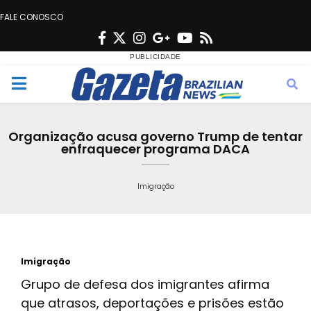
FALE CONOSCO
F
T
I
G
Y
R
a
w
n
o
o
s
c
i
s
o
u
s
M
e
t
t
g
t
e
b
t
a
l
u
Organização acusa governo Trump de tentar
o
e
g
e
b
enfraquecer programa DACA
n
o
r
r
e
k
a
Imigração
u
m
Imigração
Grupo de defesa dos imigrantes afirma
que atrasos, deportações e prisões estão