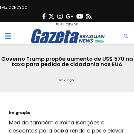
FALE CONOSCO
F
T
I
G
Y
R
a
w
n
o
o
s
c
i
s
o
u
s
M
e
t
t
g
t
e
b
t
a
l
u
Governo Trump propõe aumento de US$ 570 na
o
e
g
e
b
taxa para pedido de cidadania nos EUA
n
o
r
r
e
k
a
Imigração
u
m
Imigração
Medida também elimina isenções e
descontos para baixa renda e pode elevar