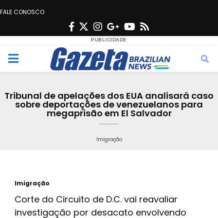
FALE CONOSCO
F
T
I
G
Y
R
a
w
n
o
o
s
c
i
s
o
u
s
M
e
t
t
g
t
e
b
t
a
l
u
Tribunal de apelações dos EUA analisará caso
o
e
g
e
b
sobre deportações de venezuelanos para
n
megaprisão em El Salvador
o
r
r
e
k
a
u
Imigração
m
Imigração
Corte do Circuito de D.C. vai reavaliar
investigação por desacato envolvendo