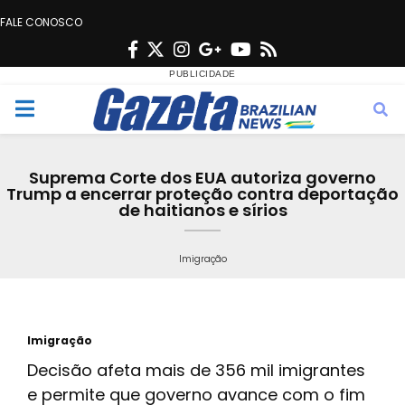
FALE CONOSCO
F
T
I
G
Y
R
a
w
n
o
o
s
c
i
s
o
u
s
M
e
t
t
g
t
e
b
t
a
l
u
Suprema Corte dos EUA autoriza governo
o
e
g
e
b
Trump a encerrar proteção contra deportação
n
de haitianos e sírios
o
r
r
e
k
a
u
Imigração
m
Imigração
Decisão afeta mais de 356 mil imigrantes
e permite que governo avance com o fim