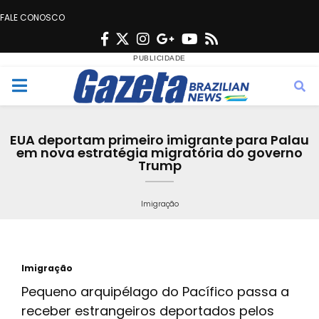
FALE CONOSCO
F
T
I
G
Y
R
a
w
n
o
o
s
c
i
s
o
u
s
M
e
t
t
g
t
e
b
t
a
l
u
EUA deportam primeiro imigrante para Palau
o
e
g
e
b
em nova estratégia migratória do governo
n
Trump
o
r
r
e
k
a
u
Imigração
m
Imigração
Pequeno arquipélago do Pacífico passa a
receber estrangeiros deportados pelos