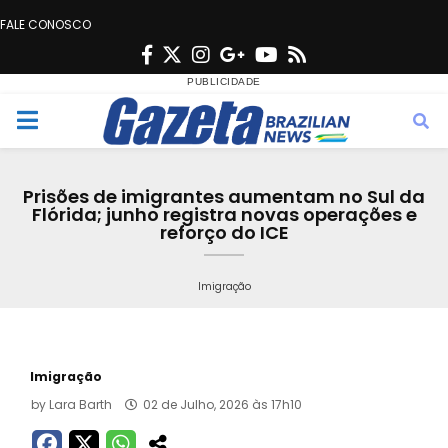
FALE CONOSCO
F
T
I
G
Y
R
a
w
n
o
o
s
c
i
s
o
u
s
M
e
t
t
g
t
e
b
t
a
l
u
Prisões de imigrantes aumentam no Sul da
o
e
g
e
b
Flórida; junho registra novas operações e
n
reforço do ICE
o
r
r
e
k
a
u
Imigração
m
Imigração
by
Lara Barth
02 de Julho, 2026 às 17h10