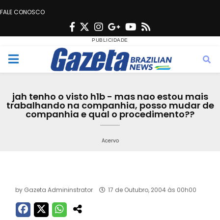
FALE CONOSCO
F
T
I
G
Y
R
a
w
n
o
o
s
c
i
s
o
u
s
M
e
t
t
g
t
e
b
t
a
l
u
jah tenho o visto h1b - mas nao estou mais
o
e
g
e
b
trabalhando na companhia, posso mudar de
n
companhia e qual o procedimento??
o
r
r
e
k
a
u
Acervo
m
by
Gazeta Admininstrator
17 de Outubro, 2004 às 00h00