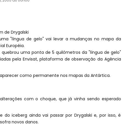
il, 2005 às 00h00
 de Drygalski
uma "língua de gelo" vai levar a mudanças no mapa da
al Européia.
s, quebrou uma ponta de 5 quilômetros da "língua de gelo"
iadas pela Envisat, plataforma de observação da Agência
a aparecer como permanente nos mapas da Antártica.
 alterações com o choque, que já vinha sendo esperado
do iceberg ainda vai passar por Drygalski e, por isso, é
 sofra novos danos.