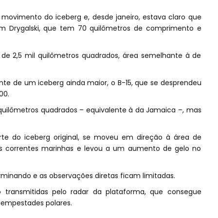
ovimento do iceberg e, desde janeiro, estava claro que
om Drygalski, que tem 70 quilômetros de comprimento e
e 2,5 mil quilômetros quadrados, área semelhante à de
te de um iceberg ainda maior, o B-15, que se desprendeu
00.
l quilômetros quadrados – equivalente à da Jamaica –, mas
rte do iceberg original, se moveu em direção à área de
s correntes marinhas e levou a um aumento de gelo no
erminando e as observações diretas ficam limitadas.
o transmitidas pelo radar da plataforma, que consegue
tempestades polares.