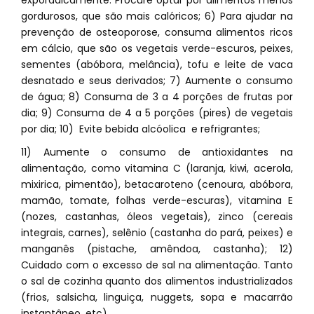
exporadicamente. Procure optar por alimentos menos
gordurosos, que são mais calóricos; 6) Para ajudar na
prevenção de osteoporose, consuma alimentos ricos
em cálcio, que são os vegetais verde-escuros, peixes,
sementes (abóbora, melância), tofu e leite de vaca
desnatado e seus derivados; 7) Aumente o consumo
de água; 8) Consuma de 3 a 4 porções de frutas por
dia; 9) Consuma de 4 a 5 porções (pires) de vegetais
por dia; 10) Evite bebida alcóolica e refrigrantes;
11) Aumente o consumo de antioxidantes na
alimentação, como vitamina C (laranja, kiwi, acerola,
mixirica, pimentão), betacaroteno (cenoura, abóbora,
mamão, tomate, folhas verde-escuras), vitamina E
(nozes, castanhas, óleos vegetais), zinco (cereais
integrais, carnes), selênio (castanha do pará, peixes) e
manganês (pistache, amêndoa, castanha); 12)
Cuidado com o excesso de sal na alimentação. Tanto
o sal de cozinha quanto dos alimentos industrializados
(frios, salsicha, linguiça, nuggets, sopa e macarrão
instantâneo, etc).