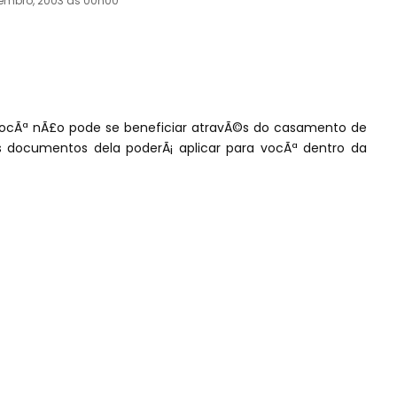
embro, 2003 às 00h00
 vocÃª nÃ£o pode se beneficiar atravÃ©s do casamento de
s documentos dela poderÃ¡ aplicar para vocÃª dentro da