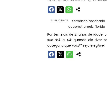
by
Gazeta Admininstrator
22 de Dez
fernando machado
coconut creek, florida
Por ter mais de 21 anos de idade,
sua mÃ£e. SÃ³ quando ele tiver o
categoria que vocÃª seja elegÃ­vel.