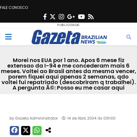
FALE CONOSCO
F
T
I
G
Y
R
a
w
n
o
o
s
c
i
s
o
u
s
M
e
t
t
g
t
e
b
t
a
l
u
Morei nos EUA por 1 ano. Apos 6 mese fiz
o
e
g
e
b
extensao da I-94 e me concederam mais 6
n
meses. Voltei ao Brasil antes da mesma vencer,
o
r
r
e
porem fiquei aqui apenas 2 semanas, qdo
k
a
voltei fui repatriado (descobriram q trabalhei).
u
A pergunta Ã©: Posso eu me casar aqui
m
Acervo
by
Gazeta Admininstrator
14 de Abril, 2004 às 00h00