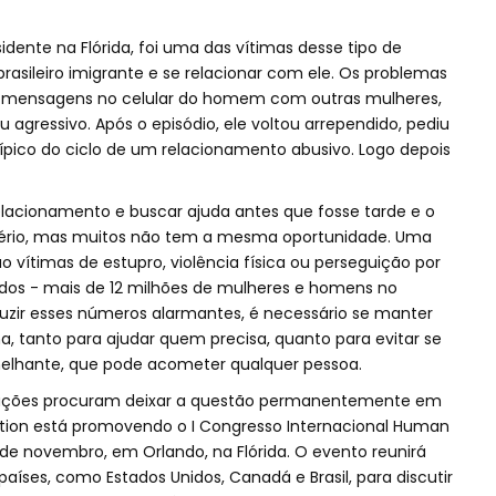
sidente na Flórida, foi uma das vítimas desse tipo de
rasileiro imigrante e se relacionar com ele. Os problemas
mensagens no celular do homem com outras mulheres,
u agressivo. Após o episódio, ele voltou arrependido, pediu
pico do ciclo de um relacionamento abusivo. Logo depois
relacionamento e buscar ajuda antes que fosse tarde e o
sério, mas muitos não tem a mesma oportunidade. Uma
 vítimas de estupro, violência física ou perseguição por
idos - mais de 12 milhões de mulheres e homens no
duzir esses números alarmantes, é necessário se manter
, tanto para ajudar quem precisa, quanto para evitar se
melhante, que pode acometer qualquer pessoa.
zações procuram deixar a questão permanentemente em
ation está promovendo o I Congresso Internacional Human
de novembro, em Orlando, na Flórida. O evento reunirá
países, como Estados Unidos, Canadá e Brasil, para discutir