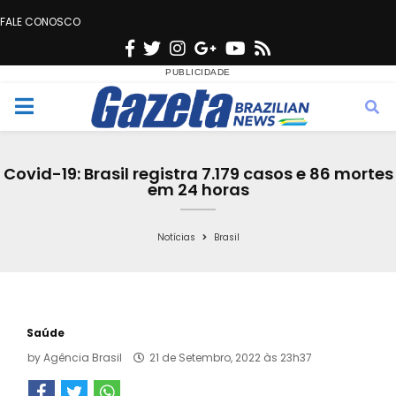
FALE CONOSCO
F
T
I
G
Y
R
a
w
n
o
o
s
c
i
s
o
u
s
M
e
t
t
g
t
e
b
t
a
l
u
Covid-19: Brasil registra 7.179 casos e 86 mortes
o
e
g
e
b
em 24 horas
n
o
r
r
e
k
a
Notícias
Brasil
u
m
Saúde
by
Agência Brasil
21 de Setembro, 2022 às 23h37