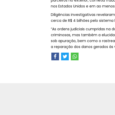
parceiros no exterior, cometia fr
nos Estados Unidos e em ao menos 
Diligências investigativas revelara
cerca de R$ 4 bilhões pelo sistema b
“As ordens judiciais cumpridas na 
criminosas, mas também a elucidaç
sob apuração, bem como o rastreame
a reparação dos danos gerados às 