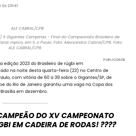
3 às 23h41
.o) X Gigantes Campinas - Final do Campeonato Brasileiro de
al..mpico, em S..o Paulo. Foto: Alessandra Cabral/CPB. Foto:
ALE CABRAL/CPB
 edição 2023 do Brasileiro de rúgbi em
nçado na noite desta quarta-feira (23) no Centro de
ulo, com vitória de 60 a 39 sobre o Gigantes/SP, de
e do Rio de Janeiro garantiu uma vaga na Copa dos
Brasília em dezembro.
O CAMPEÃO DO XV CAMPEONATO
GBI EM CADEIRA DE RODAS! ????