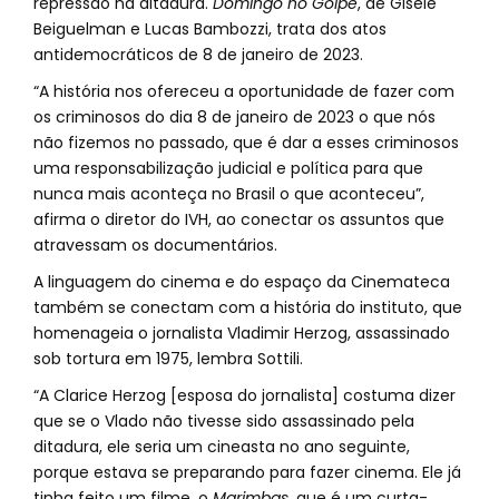
repressão na ditadura.
Domingo no Golpe
, de Gisele
Beiguelman e Lucas Bambozzi, trata dos atos
antidemocráticos de 8 de janeiro de 2023.
“A história nos ofereceu a oportunidade de fazer com
os criminosos do dia 8 de janeiro de 2023 o que nós
não fizemos no passado, que é dar a esses criminosos
uma responsabilização judicial e política para que
nunca mais aconteça no Brasil o que aconteceu”,
afirma o diretor do IVH, ao conectar os assuntos que
atravessam os documentários.
A linguagem do cinema e do espaço da Cinemateca
também se conectam com a história do instituto, que
homenageia o jornalista Vladimir Herzog, assassinado
sob tortura em 1975, lembra Sottili.
“A Clarice Herzog [esposa do jornalista] costuma dizer
que se o Vlado não tivesse sido assassinado pela
ditadura, ele seria um cineasta no ano seguinte,
porque estava se preparando para fazer cinema. Ele já
tinha feito um filme, o
Marimbas
, que é um curta-