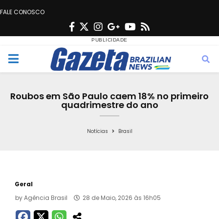
FALE CONOSCO
F
T
I
G
Y
R
a
w
n
o
o
s
c
i
s
o
u
s
M
e
t
t
g
t
e
b
t
a
l
u
Roubos em São Paulo caem 18% no primeiro
o
e
g
e
b
quadrimestre do ano
n
o
r
r
e
k
a
Notícias
Brasil
u
m
Geral
by
Agência Brasil
28 de Maio, 2026 às 16h05