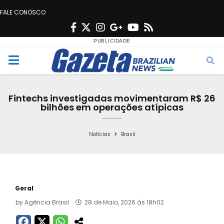
FALE CONOSCO
F
T
I
G
Y
R
a
w
n
o
o
s
c
i
s
o
u
s
M
e
t
t
g
t
e
b
t
a
l
u
Fintechs investigadas movimentaram R$ 26
o
e
g
e
b
bilhões em operações atípicas
n
o
r
r
e
k
a
Notícias
Brasil
u
m
Geral
by
Agência Brasil
28 de Maio, 2026 às 18h02