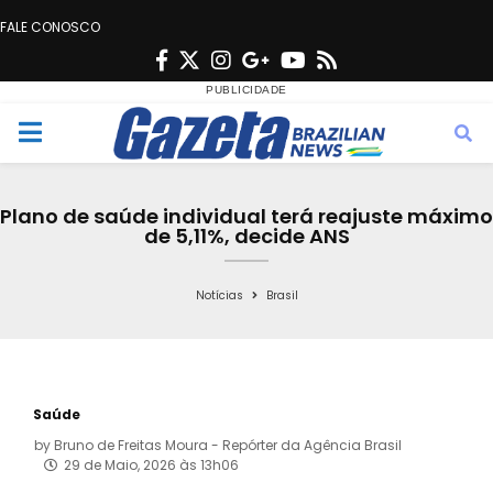
FALE CONOSCO
F
T
I
G
Y
R
a
w
n
o
o
s
c
i
s
o
u
s
M
e
t
t
g
t
e
b
t
a
l
u
Plano de saúde individual terá reajuste máximo
o
e
g
e
b
de 5,11%, decide ANS
n
o
r
r
e
k
a
Notícias
Brasil
u
m
Saúde
by
Bruno de Freitas Moura - Repórter da Agência Brasil
29 de Maio, 2026 às 13h06