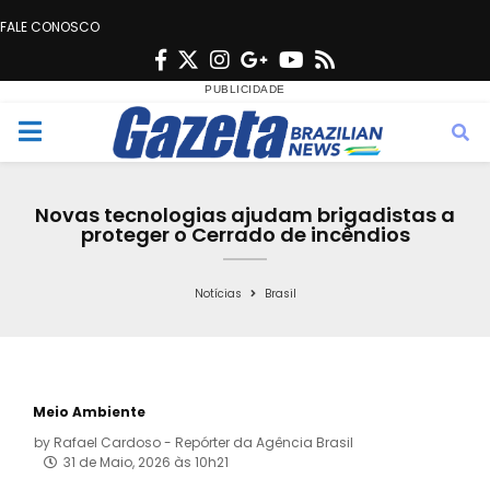
FALE CONOSCO
F
T
I
G
Y
R
a
w
n
o
o
s
c
i
s
o
u
s
M
e
t
t
g
t
e
b
t
a
l
u
Novas tecnologias ajudam brigadistas a
o
e
g
e
b
proteger o Cerrado de incêndios
n
o
r
r
e
k
a
Notícias
Brasil
u
m
Meio Ambiente
by
Rafael Cardoso - Repórter da Agência Brasil
31 de Maio, 2026 às 10h21