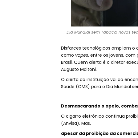
Dia Mundial sem Tabaco: novas tec
Disfarces tecnológicos ampliam o 
como
vapes
, entre os jovens, co
Brasil. Quem alerta é o diretor exe
Augusto Maltoni.
O alerta da instituição vai ao en
Saúde (OMS) para o Dia Mundial s
Desmascarando o apelo, combat
O cigarro eletrônico continua proibi
(Anvisa). Mas,
apesar da proibição da comerci