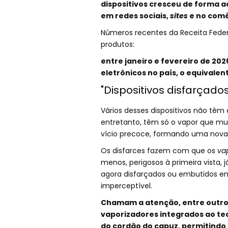
dispositivos cresceu de forma 
em redes sociais,
sites
e no comé
Números recentes da Receita Fede
produtos:
entre janeiro e fevereiro de 20
eletrônicos no país, o equivalent
"Dispositivos disfarçados
Vários desses dispositivos não têm
entretanto, têm só o vapor que m
vício precoce, formando uma nova
Os disfarces fazem com que os
va
menos, perigosos à primeira vista
agora disfarçados ou embutidos em
imperceptível.
Chamam a atenção, entre outro
vaporizadores integrados ao tec
do cordão do capuz, permitindo 