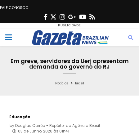
FALE CONOSCO
F
T
I
G
Y
R
a
w
n
o
o
s
c
i
s
o
u
s
M
e
t
t
g
t
e
b
t
a
l
u
Em greve, servidores da Uerj apresentam
o
e
g
e
b
demanda ao governo do RJ
n
o
r
r
e
k
a
Notícias
Brasil
u
m
Educação
by
Douglas Corrêa - Repórter da Agência Brasil
03 de Junho, 2026 às 01h41