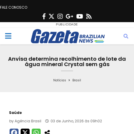
FALE CONOSCO
F
T
I
G
Y
R
a
w
n
o
o
s
c
i
s
o
u
s
M
e
t
t
g
t
e
b
t
a
l
u
Anvisa determina recolhimento de lote da
o
e
g
e
b
água mineral Crystal sem gás
n
o
r
r
e
k
a
Notícias
Brasil
u
m
Saúde
by
Agência Brasil
03 de Junho, 2026 às 09h02