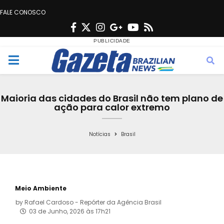
FALE CONOSCO
F
T
I
G
Y
R
a
w
n
o
o
s
c
i
s
o
u
s
M
e
t
t
g
t
e
b
t
a
l
u
Maioria das cidades do Brasil não tem plano de
o
e
g
e
b
ação para calor extremo
n
o
r
r
e
k
a
Notícias
Brasil
u
m
Meio Ambiente
by
Rafael Cardoso - Repórter da Agência Brasil
03 de Junho, 2026 às 17h21