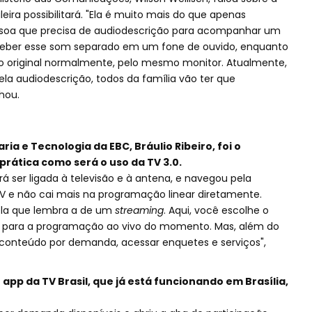
eira possibilitará. "Ela é muito mais do que apenas
soa que precisa de audiodescrição para acompanhar um
ceber esse som separado em um fone de ouvido, enquanto
io original normalmente, pelo mesmo monitor. Atualmente,
pela audiodescrição, todos da família vão ter que
hou.
ia e Tecnologia da EBC, Bráulio Ribeiro, foi o
rática como será o uso da TV 3.0.
á ser ligada à televisão e à antena, e navegou pela
 TV e não cai mais na programação linear diretamente.
tela que lembra a de um
streaming
. Aqui, você escolhe o
va para a programação ao vivo do momento. Mas, além do
 conteúdo por demanda, acessar enquetes e serviços",
app da TV Brasil, que já está funcionando em Brasília,