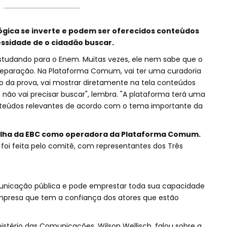
 lógica se inverte e podem ser oferecidos conteúdos
ssidade de o cidadão buscar.
tudando para o Enem. Muitas vezes, ele nem sabe que o
reparação. Na Plataforma Comum, vai ter uma curadoria
o da prova, vai mostrar diretamente na tela conteúdos
 não vai precisar buscar", lembra. "A plataforma terá uma
conteúdos relevantes de acordo com o tema importante da
lha da EBC como operadora da Plataforma Comum.
 foi feita pelo comitê, com representantes dos Três
nicação pública e pode emprestar toda sua capacidade
empresa que tem a confiança dos atores que estão
istério das Comunicações, Wilson Wellisch, falou sobre a