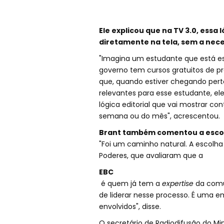
Ele explicou que na TV 3.0, essa
diretamente na tela, sem a nece
"Imagina um estudante que está es
governo tem cursos gratuitos de p
que, quando estiver chegando pert
relevantes para esse estudante, ele
lógica editorial que vai mostrar 
semana ou do mês", acrescentou.
Brant também comentou a esco
"Foi um caminho natural. A escolha
Poderes, que avaliaram que a
EBC
é quem já tem a
expertise
da comu
de liderar nesse processo. É uma 
envolvidos", disse.
O secretário de Radiodifusão do Min