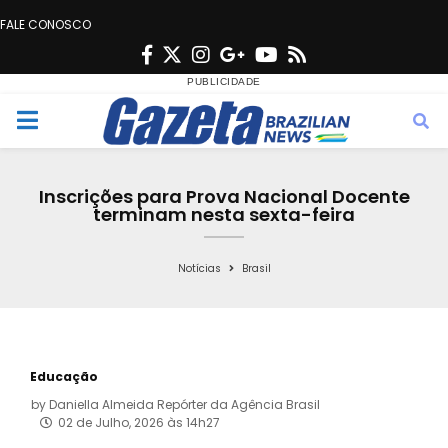
FALE CONOSCO
F
T
I
G
Y
R
a
w
n
o
o
s
c
i
s
o
u
s
M
e
t
t
g
t
e
b
t
a
l
u
Inscrições para Prova Nacional Docente
o
e
g
e
b
terminam nesta sexta-feira
n
o
r
r
e
k
a
Notícias
Brasil
u
m
Educação
by
Daniella Almeida Repórter da Agência Brasil
02 de Julho, 2026 às 14h27