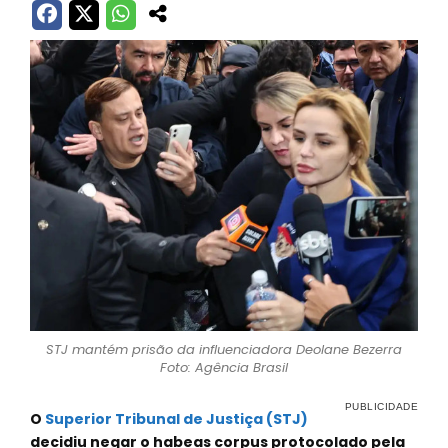
STJ mantém prisão da influenciadora Deolane Bezerra
Foto: Agência Brasil
O
Superior Tribunal de Justiça (STJ)
decidiu negar o habeas corpus protocolado pela