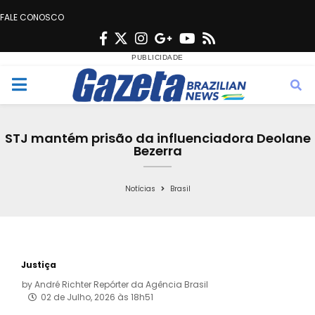
FALE CONOSCO
F
T
I
G
Y
R
a
w
n
o
o
s
c
i
s
o
u
s
M
e
t
t
g
t
e
b
t
a
l
u
STJ mantém prisão da influenciadora Deolane
o
e
g
e
b
Bezerra
n
o
r
r
e
k
a
Notícias
Brasil
u
m
Justiça
by
André Richter Repórter da Agência Brasil
02 de Julho, 2026 às 18h51