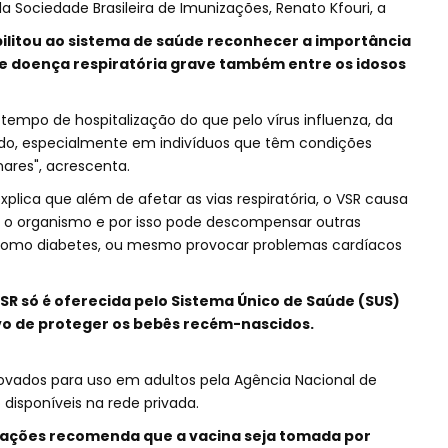
 Sociedade Brasileira de Imunizações, Renato Kfouri, a
ilitou ao sistema de saúde reconhecer a importância
 doença respiratória grave também entre os idosos
empo de hospitalização do que pelo vírus influenza, da
iado, especialmente em indivíduos que têm condições
nares", acrescenta.
xplica que além de afetar as vias respiratória, o VSR causa
 o organismo e por isso pode descompensar outras
 como diabetes, ou mesmo provocar problemas cardíacos
VSR só é oferecida pelo Sistema Único de Saúde (SUS)
vo de proteger os bebês recém-nascidos.
ovados para uso em adultos pela Agência Nacional de
o disponíveis na rede privada.
izações recomenda que a vacina seja tomada por