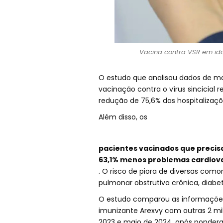
Vacina contra VSR em ido
O estudo que analisou dados de ma
vacinação contra o vírus sincicial 
redução de 75,6% das hospitalizaç
Além disso, os
pacientes vacinados que precis
63,1% menos problemas cardiova
. O risco de piora de diversas c
pulmonar obstrutiva crônica, diabe
O estudo comparou as informações
imunizante Arexvy com outras 2 mil
2023 e maio de 2024, após pondera