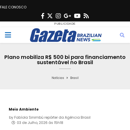
FALE CONOSCO
F
T
I
G
Y
R
a
w
n
o
o
s
c
i
s
o
u
s
M
e
t
t
g
t
e
b
t
a
l
u
Plano mobiliza R$ 500 bi para financiamento
o
e
g
e
b
sustentável no Brasil
n
o
r
r
e
k
a
Notícias
Brasil
u
m
Meio Ambiente
by
Fabíola Sinimbú repórter da Agência Brasil
03 de Julho, 2026 às 15h18