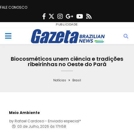
FALE CONOSCO
F
T
I
G
Y
R
a
w
n
o
o
s
c
i
s
o
u
s
M
e
t
t
g
t
e
b
t
a
l
u
Biocosméticos unem ciência e tradições
o
e
g
e
b
ribeirinhas no Oeste do Pará
n
o
r
r
e
k
a
Notícias
Brasil
u
m
Meio Ambiente
by
Rafael Cardoso - Enviado especial*
03 de Julho, 2026 às 17h58