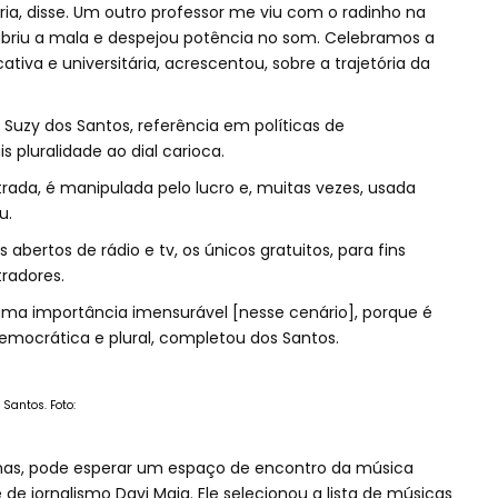
ria, disse. Um outro professor me viu com o radinho na
 abriu a mala e despejou potência no som. Celebramos a
cativa e universitária, acrescentou, sobre a trajetória da
Suzy dos Santos, referência em políticas de
 pluralidade ao dial carioca.
rada, é manipulada pelo lucro e, muitas vezes, usada
u.
abertos de rádio e tv, os únicos gratuitos, para fins
tradores.
 uma importância imensurável [nesse cenário], porque é
emocrática e plural, completou dos Santos.
Santos. Foto:
mas, pode esperar um espaço de encontro da música
e jornalismo Davi Maia. Ele selecionou a lista de músicas