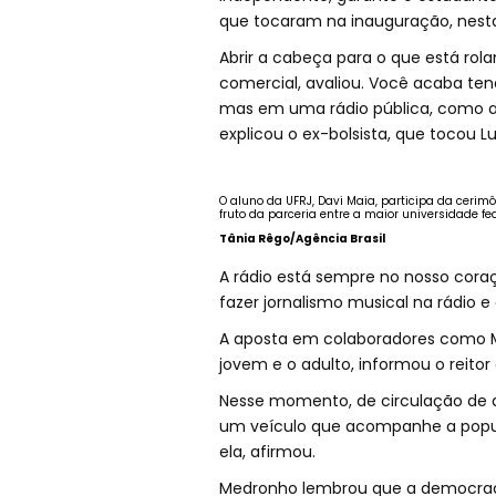
que tocaram na inauguração, nesta 
Abrir a cabeça para o que está rol
comercial, avaliou. Você acaba ten
mas em uma rádio pública, como a 
explicou o ex-bolsista, que tocou L
O aluno da UFRJ, Davi Maia, participa da cerim
fruto da parceria entre a maior universidade fe
Tânia Rêgo/Agência Brasil
A rádio está sempre no nosso cora
fazer jornalismo musical na rádio e 
A aposta em colaboradores como M
jovem e o adulto, informou o reitor
Nesse momento, de circulação de 
um veículo que acompanhe a popul
ela, afirmou.
Medronho lembrou que a democracia