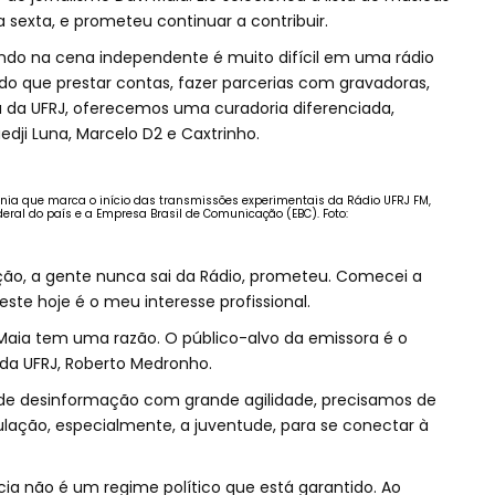
sexta, e prometeu continuar a contribuir.
ando na cena independente é muito difícil em uma rádio
do que prestar contas, fazer parcerias com gravadoras,
da UFRJ, oferecemos uma curadoria diferenciada,
uedji Luna, Marcelo D2 e Caxtrinho.
ônia que marca o início das transmissões experimentais da Rádio UFRJ FM,
deral do país e a Empresa Brasil de Comunicação (EBC). Foto:
ção, a gente nunca sai da Rádio, prometeu. Comecei a
este hoje é o meu interesse profissional.
aia tem uma razão. O público-alvo da emissora é o
 da UFRJ, Roberto Medronho.
de desinformação com grande agilidade, precisamos de
ação, especialmente, a juventude, para se conectar à
 não é um regime político que está garantido. Ao