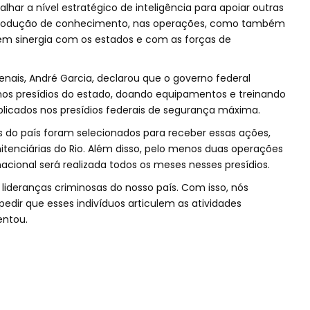
balhar a nível estratégico de inteligência para apoiar outras
 produção de conhecimento, nas operações, como também
 em sinergia com os estados e com as forças de
Penais, André Garcia, declarou que o governo federal
os presídios do estado, doando equipamentos e treinando
 aplicados nos presídios federais de segurança máxima.
s do país foram selecionados para receber essas ações,
nitenciárias do Rio. Além disso, pelo menos duas operações
cional será realizada todos os meses nesses presídios.
ideranças criminosas do nosso país. Com isso, nós
edir que esses indivíduos articulem as atividades
centou.