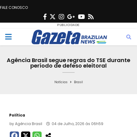
FALE CONOSCO
F
T
I
G
Y
R
a
w
n
o
o
s
c
i
s
o
u
s
M
e
t
t
g
t
e
b
t
a
l
u
Agência Brasil segue regras do TSE durante
o
e
g
e
b
período de defeso eleitoral
n
o
r
r
e
k
a
Notícias
Brasil
u
m
Política
by
Agência Brasil
04 de Julho, 2026 às 06h59