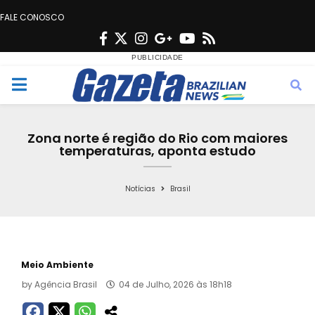
FALE CONOSCO
F
T
I
G
Y
R
a
w
n
o
o
s
c
i
s
o
u
s
M
e
t
t
g
t
e
b
t
a
l
u
Zona norte é região do Rio com maiores
o
e
g
e
b
temperaturas, aponta estudo
n
o
r
r
e
k
a
Notícias
Brasil
u
m
Meio Ambiente
by
Agência Brasil
04 de Julho, 2026 às 18h18