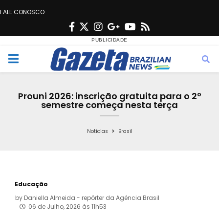
FALE CONOSCO
F
T
I
G
Y
R
a
w
n
o
o
s
c
i
s
o
u
s
M
e
t
t
g
t
e
b
t
a
l
u
Prouni 2026: inscrição gratuita para o 2º
o
e
g
e
b
semestre começa nesta terça
n
o
r
r
e
k
a
Notícias
Brasil
u
m
Educação
by
Daniella Almeida - repórter da Agência Brasil
06 de Julho, 2026 às 11h53