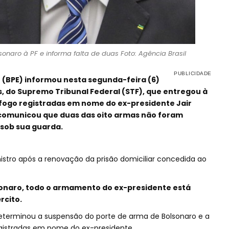
onaro à PF e informa falta de duas Foto: Agência Brasil
o (BPE) informou nesta segunda-feira (6)
, do Supremo Tribunal Federal (STF), que entregou à
e fogo registradas em nome do ex-presidente Jair
comunicou que duas das oito armas não foram
sob sua guarda.
istro após a renovação da prisão domiciliar concedida ao
onaro, todo o armamento do ex-presidente está
rcito.
determinou a suspensão do porte de arma de Bolsonaro e a
gistradas em nome do ex-presidente.