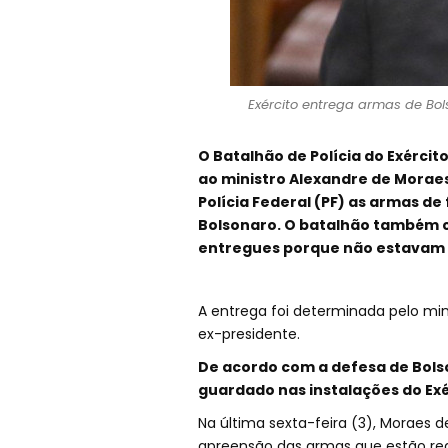
Exército entrega armas de Bols
O Batalhão de Polícia do Exércit
ao ministro Alexandre de Moraes
Polícia Federal (PF) as armas d
Bolsonaro. O batalhão também 
entregues porque não estavam 
A entrega foi determinada pelo min
ex-presidente.
De acordo com a defesa de Bols
guardado nas instalações do Exé
Na última sexta-feira (3), Moraes 
apreensão das armas que estão re