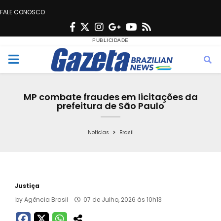
FALE CONOSCO
F
T
I
G
Y
R
a
w
n
o
o
s
c
i
s
o
u
s
M
e
t
t
g
t
e
b
t
a
l
u
MP combate fraudes em licitações da
o
e
g
e
b
prefeitura de São Paulo
n
o
r
r
e
k
a
Notícias
Brasil
u
m
Justiça
by
Agência Brasil
07 de Julho, 2026 às 10h13