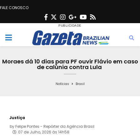
FALE CONOSCO
F
T
I
G
Y
R
a
w
n
o
o
s
c
i
s
o
u
s
M
e
t
t
g
t
e
b
t
a
l
u
Moraes dá 10 dias para PF ouvir Flávio em caso
o
e
g
e
b
de calúnia contra Lula
n
o
r
r
e
k
a
Notícias
Brasil
u
m
Justiça
by
Felipe Pontes - Repórter da Agência Brasil
07 de Julho, 2026 às 14h58