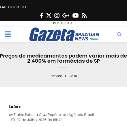
FALE CONOSCO
F
T
I
G
Y
R
a
w
n
o
o
s
c
i
s
o
u
s
M
e
t
t
g
t
e
b
t
a
l
u
Preços de medicamentos podem variar mais de
o
e
g
e
b
2.400% em farmácias de SP
n
o
r
r
e
k
a
Notícias
Brasil
u
m
Saúde
by
Elaine Patricia Cruz Repórter da Agência Brasil
07 de Julho, 2026 às 18h43