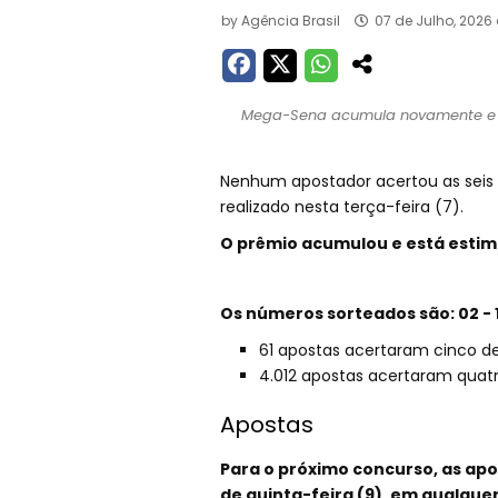
by
Agência Brasil
07 de Julho, 2026
Mega-Sena acumula novamente e prê
Nenhum apostador acertou as seis
realizado nesta terça-feira (7).
O prêmio acumulou e está estima
Os números sorteados são: 02 - 10 -
61 apostas acertaram cinco de
4.012 apostas acertaram quatr
Apostas
Para o próximo concurso, as apos
de quinta-feira (9), em qualquer