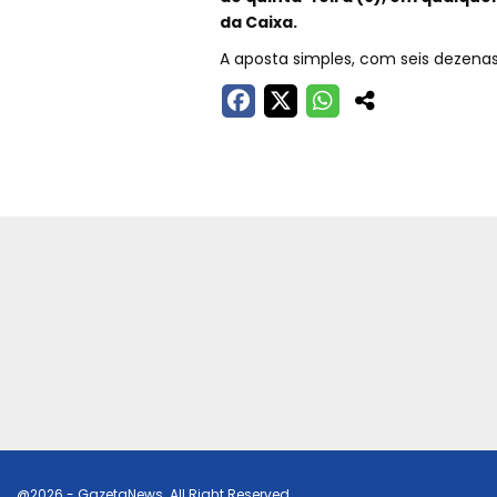
da Caixa.
A aposta simples, com seis dezenas,
@2026 - GazetaNews. All Right Reserved.