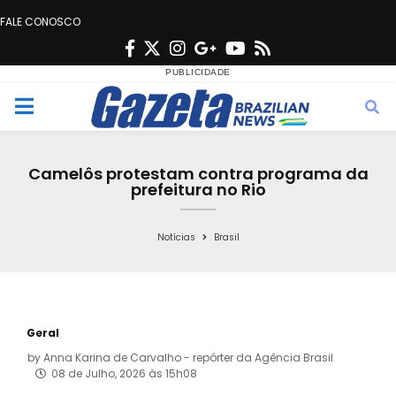
FALE CONOSCO
F
T
I
G
Y
R
a
w
n
o
o
s
c
i
s
o
u
s
M
e
t
t
g
t
e
b
t
a
l
u
Camelôs protestam contra programa da
o
e
g
e
b
prefeitura no Rio
n
o
r
r
e
k
a
Notícias
Brasil
u
m
Geral
by
Anna Karina de Carvalho - repórter da Agência Brasil
08 de Julho, 2026 às 15h08