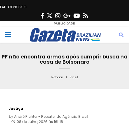
FALE CONOSCO
F
T
I
G
Y
R
a
w
n
o
o
s
c
i
s
o
u
s
M
e
t
t
g
t
e
b
t
a
l
u
PF não encontra armas após cumprir busca na
o
e
g
e
b
casa de Bolsonaro
n
o
r
r
e
k
a
Notícias
Brasil
u
m
Justiça
by
André Richter - Repórter da Agência Brasil
08 de Julho, 2026 às 16h18