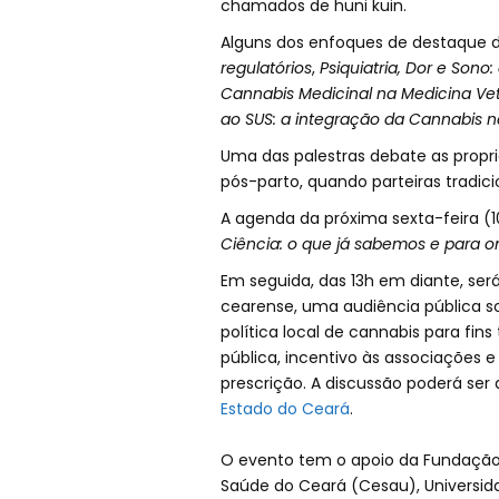
chamados de huni kuin.
Alguns dos enfoques de destaque 
regulatórios
,
Psiquiatria, Dor e Sono
Cannabis Medicinal na Medicina Vet
ao SUS: a integração da Cannabis na
Uma das palestras debate as propr
pós-parto, quando parteiras tradic
A agenda da próxima sexta-feira (1
Ciência: o que já sabemos e para
Em seguida, das 13h em diante, será 
cearense, uma audiência pública s
política local de cannabis para fin
pública, incentivo às associações 
prescrição. A discussão poderá s
Estado do Ceará
.
O evento tem o apoio da Fundação 
Saúde do Ceará (Cesau), Universi