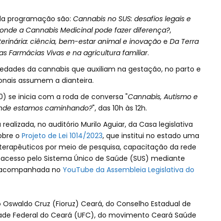
da programação são:
Cannabis no SUS: desafios legais e
: onde a Cannabis Medicinal pode fazer diferença?
,
erinária: ciência, bem-estar animal e inovação
e
Da Terra
s Farmácias Vivas e na agricultura familiar
.
iedades da cannabis que auxiliam na gestação, no parto e
ionais assumem a dianteira.
0) se inicia com a roda de conversa "
Cannabis, Autismo e
 onde estamos caminhando?
", das 10h às 12h.
realizada, no auditório Murilo Aguiar, da Casa legislativa
obre o
Projeto de Lei 1014/2023
, que institui no estado uma
s terapêuticos por meio de pesquisa, capacitação da rede
e acesso pelo Sistema Único de Saúde (SUS) mediante
er acompanhada no
YouTube da Assembleia Legislativa do
Oswaldo Cruz (Fioruz) Ceará, do Conselho Estadual de
dade Federal do Ceará (UFC), do movimento Ceará Saúde