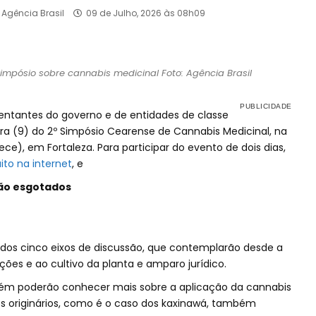
 Agência Brasil
09 de Julho, 2026 às 08h09
mpósio sobre cannabis medicinal Foto: Agência Brasil
esentantes do governo e de entidades de classe
ira (9) do 2º Simpósio Cearense de Cannabis Medicinal, na
ece), em Fortaleza. Para participar do evento de dois dias,
ito na internet
, e
tão esgotados
ados cinco eixos de discussão, que contemplarão desde a
ões e ao cultivo da planta e amparo jurídico.
bém poderão conhecer mais sobre a aplicação da cannabis
os originários, como é o caso dos kaxinawá, também