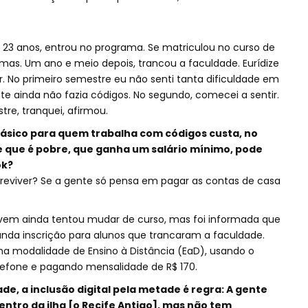
 23 anos, entrou no programa. Se matriculou no curso de
mas. Um ano e meio depois, trancou a faculdade. Eurídize
. No primeiro semestre eu não senti tanta dificuldade em
e ainda não fazia códigos. No segundo, comecei a sentir.
re, tranquei, afirmou.
sico para quem trabalha com códigos custa, no
e que é pobre, que ganha um salário mínimo, pode
ok?
breviver? Se a gente só pensa em pagar as contas de casa
jovem ainda tentou mudar de curso, mas foi informada que
da inscrição para alunos que trancaram a faculdade.
 na modalidade de Ensino à Distância (EaD), usando o
elefone e pagando mensalidade de R$ 170.
e, a inclusão digital pela metade é regra: A gente
ntro da ilha [o Recife Antigo], mas não tem