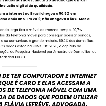
is lados da rua escancara o desafio que o Brasil
inclusão digital de qualidade.
m a internet no Brasil chegou a 90,5% em
ano após ano. Em 2019, não chegava a 80%. Mas a
banda larga fixa e móvel ao mesmo tempo, 10,7%
s da telefonia móvel para conseguir acessar bancos,
r e se comunicar. A grande maioria, 59,2% dos domicílios,
Os dados estão na PNAD-TIC 2026, o capítulo de
ção, da Pesquisa Nacional por Amostra de Domicílios, do
statística (IBGE).
 DE TER COMPUTADOR E INTERNET
RQUE É CARO E ELAS ACESSAM A
OS DE TELEFONIA MÓVEL COM UMA
DA DE DADOS QUE PODEM UTILIZAR
A FLÁVIA LEFRÈVE, ADVOGADA,