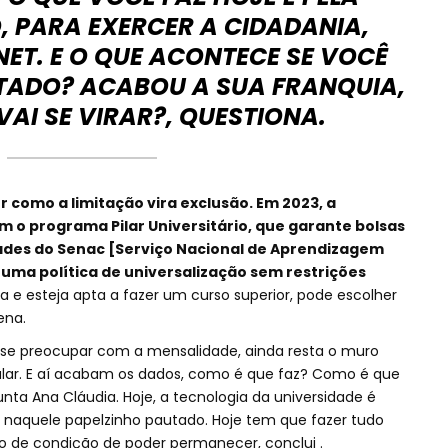
, PARA EXERCER A CIDADANIA,
NET. E O QUE ACONTECE SE VOCÊ
ITADO? ACABOU A SUA FRANQUIA,
AI SE VIRAR?, QUESTIONA.
er como a limitação vira exclusão. Em 2023, a
 o programa Pilar Universitário, que garante bolsas
dades do Senac [Serviço Nacional de Aprendizagem
uma política de universalização sem restrições
ra e esteja apta a fazer um curso superior, pode escolher
cena.
 se preocupar com a mensalidade, ainda resta o muro
elular. E aí acabam os dados, como é que faz? Como é que
ta Ana Cláudia. Hoje, a tecnologia da universidade é
 naquele papelzinho pautado. Hoje tem que fazer tudo
imo de condição de poder permanecer, conclui .