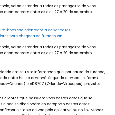
anhia, vai se estender a todos os passageiros de voos
que acontecerem entre os dias 27 e 29 de setembro.
e milhões são orientados a deixar casas .
adores para chegada do furacão Ian.
anhia, vai se estender a todos os passageiros de voos
que acontecerem entre os dias 27 e 29 de setembro.
cado em seu site informando que, por causa do furacão,
chado entre hoje e amanhã. Segundo a empresa, foram
pos-Orlando) e AD8707 (Orlando-Viracopos), previstos
aos clientes “que possuem voos nestas datas que se
is e não se direcionem ao aeroporto nestas datas”.
nfirmar o status do voo pelo aplicativo ou no link Minhas