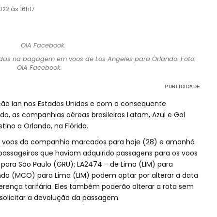
022 às 16h17
idas na bagagem em voos de Los Angeles para Orlando. Foto:
OIA Facebook.
cão Ian nos Estados Unidos e com o consequente
, as companhias aéreas brasileiras Latam, Azul e Gol
ino a Orlando, na Flórida.
 voos da companhia marcados para hoje (28) e amanhã
 passageiros que haviam adquirido passagens para os voos
para São Paulo (GRU); LA2474 - de Lima (LIM) para
do (MCO) para Lima (LIM) podem optar por alterar a data
ença tarifária. Eles também poderão alterar a rota sem
 solicitar a devolução da passagem.