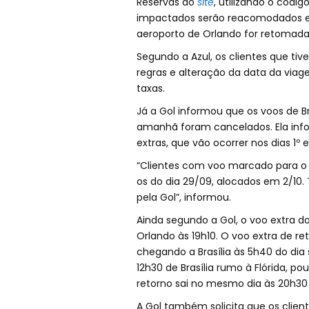
Reservas do
site
, utilizando o códi
impactados serão reacomodados e
aeroporto de Orlando for retomada
Segundo a Azul, os clientes que tiv
regras e alteração da data da vi
taxas.
Já a Gol informou que os voos de Br
amanhã foram cancelados. Ela info
extras, que vão ocorrer nos dias 1º 
“Clientes com voo marcado para o 
os do dia 29/09, alocados em 2/10
pela Gol”, informou.
Ainda segundo a Gol, o voo extra do
Orlando às 19h10. O voo extra de r
chegando a Brasília às 5h40 do dia s
12h30 de Brasília rumo à Flórida, p
retorno sai no mesmo dia às 20h30 
A Gol também solicita que os clien