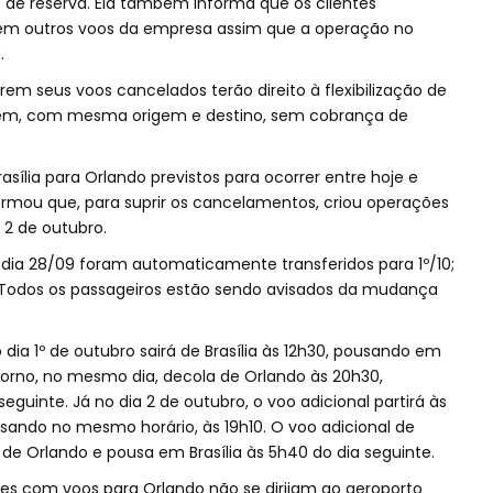
go de reserva. Ela também informa que os clientes
m outros voos da empresa assim que a operação no
.
erem seus voos cancelados terão direito à flexibilização de
agem, com mesma origem e destino, sem cobrança de
asília para Orlando previstos para ocorrer entre hoje e
rmou que, para suprir os cancelamentos, criou operações
e 2 de outubro.
dia 28/09 foram automaticamente transferidos para 1º/10;
. Todos os passageiros estão sendo avisados da mudança
 dia 1º de outubro sairá de Brasília às 12h30, pousando em
etorno, no mesmo dia, decola de Orlando às 20h30,
eguinte. Já no dia 2 de outubro, o voo adicional partirá às
ousando no mesmo horário, às 19h10. O voo adicional de
de Orlando e pousa em Brasília às 5h40 do dia seguinte.
tes com voos para Orlando não se dirijam ao aeroporto