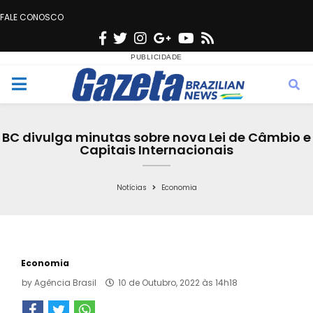
FALE CONOSCO
F
T
I
G
Y
R
a
w
n
o
o
s
c
i
s
o
u
s
M
e
t
t
g
t
e
b
t
a
l
u
BC divulga minutas sobre nova Lei de Câmbio e
o
e
g
e
b
Capitais Internacionais
n
o
r
r
e
k
a
Notícias
Economia
u
m
Economia
by
Agência Brasil
10 de Outubro, 2022 às 14h18